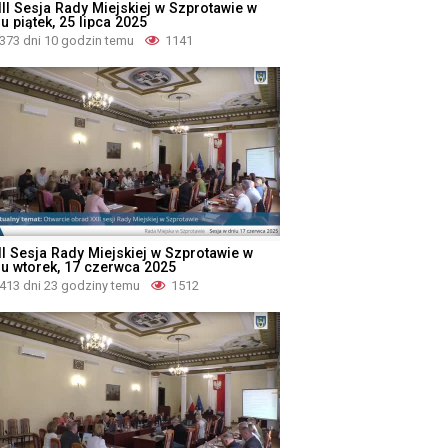
III Sesja Rady Miejskiej w Szprotawie w
u piątek, 25 lipca 2025
373 dni 10 godzin temu
1141
II Sesja Rady Miejskiej w Szprotawie w
iu wtorek, 17 czerwca 2025
413 dni 23 godziny temu
1512