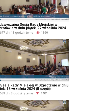
dzwyczajna Sesja Rady Miejskiej w
protawie w dniu piątek, 27 września 2024
677 dni 18 godzin temu
1369
I Sesja Rady Miejskiej w Szprotawie w dniu
tek, 13 września 2024 (II część)
689 dni 3 godziny temu
1401