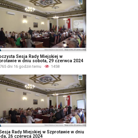
oczysta Sesja Rady Miejskiej w
protawie w dniu sobota, 29 czerwca 2024
765 dni 16 godzin temu
1458
 Sesja Rady Miejskiej w Szprotawie w dniu
oda, 26 czerwca 2024