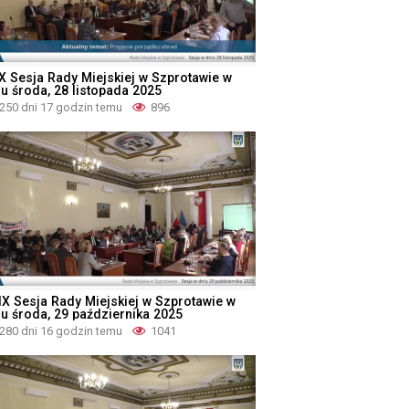
X Sesja Rady Miejskiej w Szprotawie w
iu środa, 28 listopada 2025
250 dni 17 godzin temu
896
IX Sesja Rady Miejskiej w Szprotawie w
iu środa, 29 października 2025
280 dni 16 godzin temu
1041