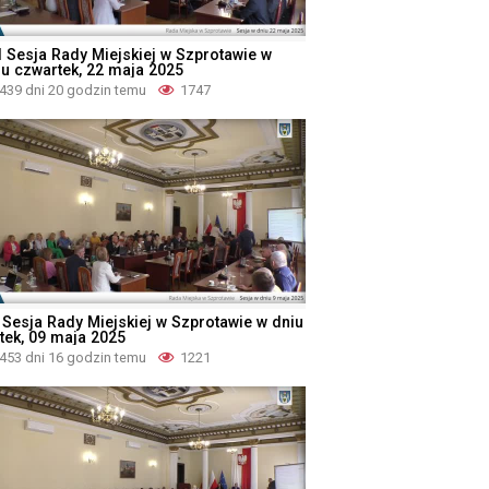
I Sesja Rady Miejskiej w Szprotawie w
iu czwartek, 22 maja 2025
439 dni 20 godzin temu
1747
 Sesja Rady Miejskiej w Szprotawie w dniu
ątek, 09 maja 2025
453 dni 16 godzin temu
1221