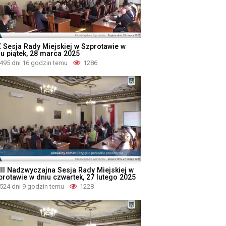
X Sesja Rady Miejskiej w Szprotawie w
iu piątek, 28 marca 2025
495 dni 16 godzin temu
1286
III Nadzwyczajna Sesja Rady Miejskiej w
protawie w dniu czwartek, 27 lutego 2025
524 dni 9 godzin temu
1228