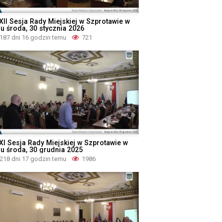
XII Sesja Rady Miejskiej w Szprotawie w
iu środa, 30 stycznia 2026
187 dni 16 godzin temu
721
XI Sesja Rady Miejskiej w Szprotawie w
iu środa, 30 grudnia 2025
218 dni 17 godzin temu
1986