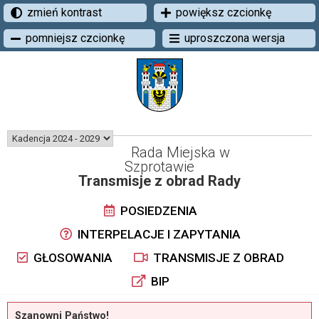
zmień kontrast
powiększ czcionkę
pomniejsz czcionkę
uproszczona wersja
Rada Miejska w
Szprotawie
Transmisje z obrad Rady
POSIEDZENIA
INTERPELACJE I ZAPYTANIA
GŁOSOWANIA
TRANSMISJE Z OBRAD
BIP
Szanowni Państwo!