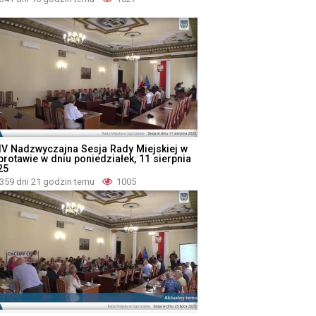
IV Nadzwyczajna Sesja Rady Miejskiej w
protawie w dniu poniedziałek, 11 sierpnia
25
359 dni 21 godzin temu
1005