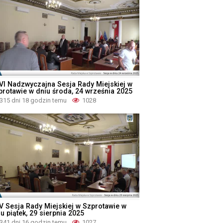
VI Nadzwyczajna Sesja Rady Miejskiej w
protawie w dniu środa, 24 września 2025
315 dni 18 godzin temu
1028
V Sesja Rady Miejskiej w Szprotawie w
u piątek, 29 sierpnia 2025
341 dni 16 godzin temu
1027