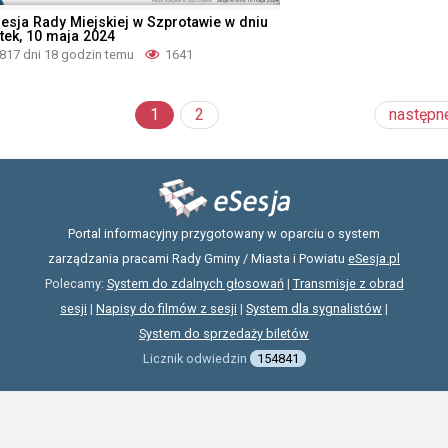
 Sesja Rady Miejskiej w Szprotawie w dniu
ątek, 10 maja 2024
817 dni 18 godzin temu
1641
1
2
następn
Portal informacyjny przygotowany w oparciu o system
zarządzania pracami Rady Gminy / Miasta i Powiatu
eSesja.pl
Polecamy:
System do zdalnych głosowań
|
Transmisje z obrad
sesji
|
Napisy do filmów z sesji
|
System dla sygnalistów
|
System do sprzedaży biletów
Licznik odwiedzin
154841