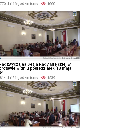
770 dni 16 godzin temu
1660
I Nadzwyczajna Sesja Rady Miejskiej w
protawie w dniu poniedziałek, 13 maja
24
814 dni 21 godzin temu
1539