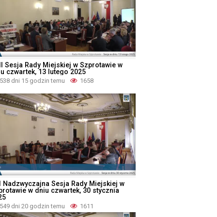
II Sesja Rady Miejskiej w Szprotawie w
iu czwartek, 13 lutego 2025
538 dni 15 godzin temu
1658
I Nadzwyczajna Sesja Rady Miejskiej w
protawie w dniu czwartek, 30 stycznia
25
549 dni 20 godzin temu
1611