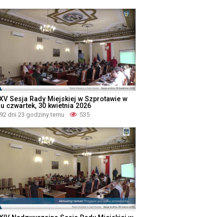
XV Sesja Rady Miejskiej w Szprotawie w
iu czwartek, 30 kwietnia 2026
92 dni 23 godziny temu
535