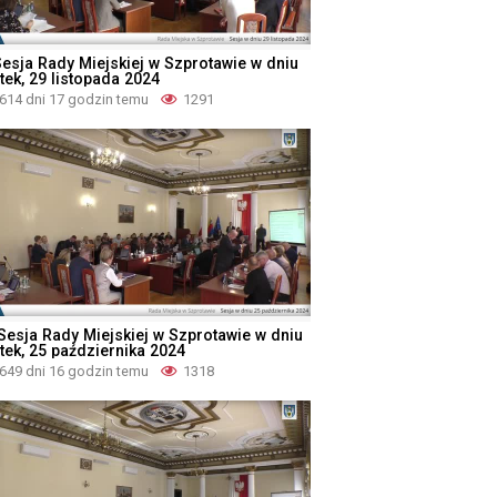
Sesja Rady Miejskiej w Szprotawie w dniu
tek, 29 listopada 2024
614 dni 17 godzin temu
1291
 Sesja Rady Miejskiej w Szprotawie w dniu
ątek, 25 października 2024
649 dni 16 godzin temu
1318