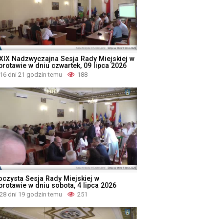
XIX Nadzwyczajna Sesja Rady Miejskiej w
protawie w dniu czwartek, 09 lipca 2026
16 dni 21 godzin temu
188
oczysta Sesja Rady Miejskiej w
protawie w dniu sobota, 4 lipca 2026
28 dni 19 godzin temu
251