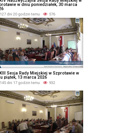
XIV Nadzwyczajna Sesja Rady Miejskiej w
protawie w dniu poniedziałek, 30 marca
26
127 dni 20 godzin temu
576
XIII Sesja Rady Miejskiej w Szprotawie w
iu piątek, 13 marca 2026
145 dni 17 godzin temu
932