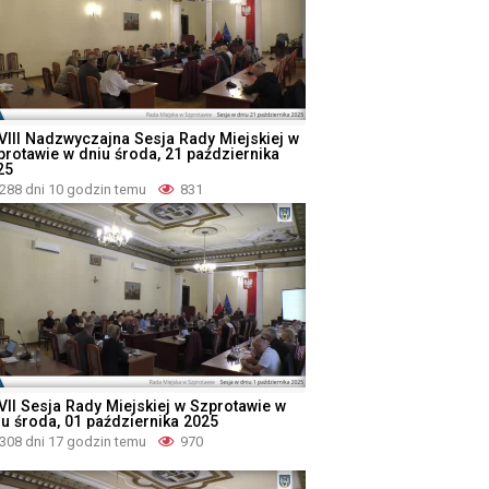
VIII Nadzwyczajna Sesja Rady Miejskiej w
protawie w dniu środa, 21 października
25
288 dni 10 godzin temu
831
VII Sesja Rady Miejskiej w Szprotawie w
iu środa, 01 października 2025
308 dni 17 godzin temu
970