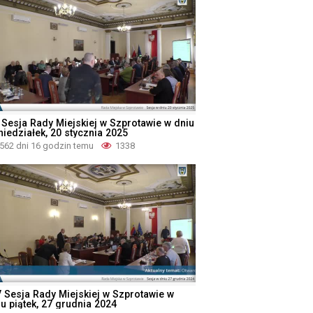
 Sesja Rady Miejskiej w Szprotawie w dniu
niedziałek, 20 stycznia 2025
562 dni 16 godzin temu
1338
V Sesja Rady Miejskiej w Szprotawie w
iu piątek, 27 grudnia 2024