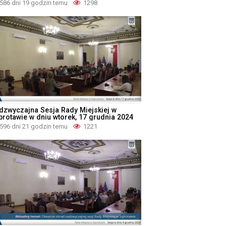
586 dni 19 godzin temu
1298
dzwyczajna Sesja Rady Miejskiej w
protawie w dniu wtorek, 17 grudnia 2024
596 dni 21 godzin temu
1221