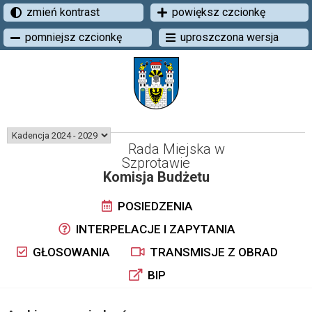
zmień kontrast
powiększ czcionkę
pomniejsz czcionkę
uproszczona wersja
Rada Miejska w
Szprotawie
Komisja Budżetu
POSIEDZENIA
INTERPELACJE I ZAPYTANIA
GŁOSOWANIA
TRANSMISJE Z OBRAD
BIP